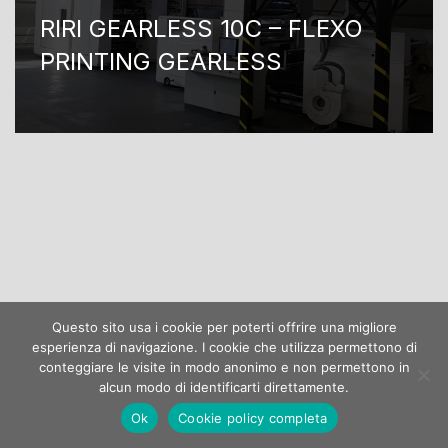
RIRI GEARLESS 10C – FLEXO
PRINTING GEARLESS
Questo sito usa i cookie per poterti offrire una migliore
esperienza di navigazione. I cookie che utilizza permettono di
conteggiare le visite in modo anonimo e non permettono in
alcun modo di identificarti direttamente.
Bonardi Flex SRL - P.IVA: 04745960163
Ok
Cookie policy completa
Neve
| Powered by
WordPress