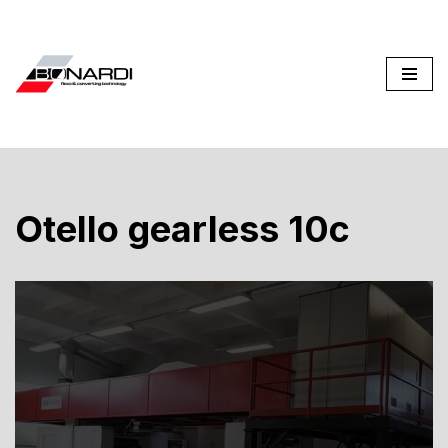
Vai
al
contenuto
Otello gearless 10c