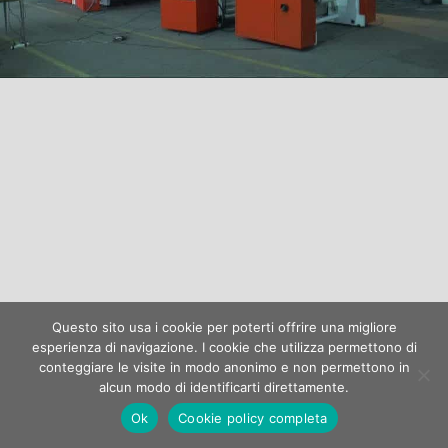
Questo sito usa i cookie per poterti offrire una migliore
esperienza di navigazione. I cookie che utilizza permettono di
conteggiare le visite in modo anonimo e non permettono in
alcun modo di identificarti direttamente.
Bonardi Flex SRL - P.IVA: 04745960163
Ok
Cookie policy completa
Neve
| Powered by
WordPress